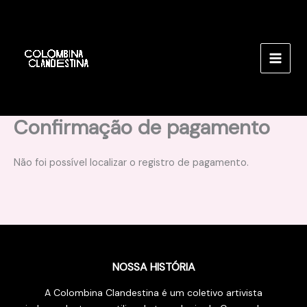
Ir
para
o
conteúdo
Confirmação de pagamento
Não foi possível localizar o registro de pagamento.
NOSSA HISTÓRIA
A Colombina Clandestina é um coletivo artivista